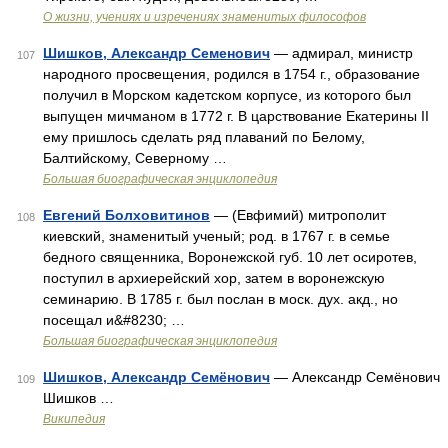
О жизни, учениях и изречениях знаменитых философов
Шишков, Александр Семенович
— адмирал, министр
107
народного просвещения, родился в 1754 г., образование
получил в Морском кадетском корпусе, из которого был
выпущен мичманом в 1772 г. В царствование Екатерины II
ему пришлось сделать ряд плаваний по Белому,
Балтийскому, Северному …
Большая биографическая энциклопедия
Евгений Болховитинов
— (Евфимий) митрополит
108
киевский, знаменитый ученый; род. в 1767 г. в семье
бедного священника, Воронежской губ. 10 лет осиротев,
поступил в архиерейский хор, затем в воронежскую
семинарию. В 1785 г. был послан в моск. дух. акд., но
посещал и&#8230; …
Большая биографическая энциклопедия
Шишков, Александр Семёнович
— Александр Семёнович
109
Шишков …
Википедия