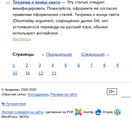
Теорема о конце света
— Эту статью следует
110
викифицировать. Пожалуйста, оформите её согласно
правилам оформления статей. Теорема о конце света
(Doomsday argument, сокращённо далее DA, нет
устоявшегося перевода на русский язык, обычно
используют английское …
Википедия
Страницы
←
Предыдущая
Следующая
→
1
2
3
4
5
6
7
8
9
10
11
12
13
© Академик, 2000-2026
18+
Обратная связь:
Техподдержка
,
Реклама на сайте
👣 Путешествия
Экспорт словарей на сайты
, сделанные на PHP,
Joomla,
Drupal,
WordPress, MODx.