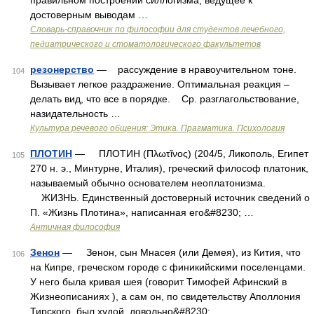
правильном построении силлогизма, ведущее к
достоверным выводам …
Словарь-справочник по философии для студентов лечебного,
педиатрического и стоматологического факультетов
резонерство
— рассуждение в нравоучительном тоне.
104
Вызывает легкое раздражение. Оптимальная реакция –
делать вид, что все в порядке. Ср. разглагольствование,
назидательность …
Культура речевого общения: Этика. Прагматика. Психология
ПЛОТИН
— ПЛОТИН (Πλωτῖνος) (204/5, Ликополь, Египет
105
270 н. э., Минтурне, Италия), греческий философ платоник,
называемый обычно основателем неоплатонизма.
ЖИЗНЬ. Единственный достоверный источник сведений о
П. «Жизнь Плотина», написанная его&#8230; …
Античная философия
Зенон
— Зенон, сын Мнасея (или Демея), из Кития, что
106
на Кипре, греческом городе с финикийскими поселенцами.
У него была кривая шея (говорит Тимофей Афинский в
Жизнеописаниях ), а сам он, по свидетельству Аполлония
Тирского, был худой, довольно&#8230; …